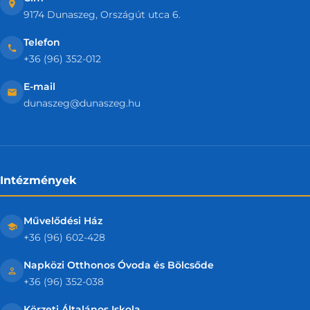
9174 Dunaszeg, Országút utca 6.
Telefon
+36 (96) 352-012
E-mail
dunaszeg@dunaszeg.hu
Intézmények
Művelődési Ház
+36 (96) 602-428
Napközi Otthonos Óvoda és Bölcsőde
+36 (96) 352-038
Körzeti Általános Iskola