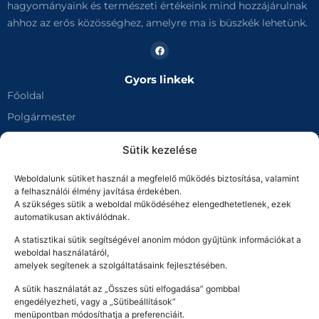
hagyományaink és természeti értékeink mind hozzájárulnak
ahhoz az erős közösséghez, amelyre ma is büszkék lehetünk.
Iparűzési adó
11737007-15366612-03540000
Késedelmi pótlék
11737007-15366612-03780000
Gyors linkek
Főoldal
Kommunális adó
11737007-15366612-02820000
Polgármester
Talajterhelési díj
Képviselő Testület
Sütik kezelése
11737007-15366612-03920000
Dokumentumok
Telekadó
Weboldalunk sütiket használ a megfelelő működés biztosítása, valamint
Ügyfélfogadás
11737007-15366612-02510000
a felhasználói élmény javítása érdekében.
Projektek
A szükséges sütik a weboldal működéséhez elengedhetetlenek, ezek
Idegenforgalmi adó
automatikusan aktiválódnak.
Akadálymentességi nyilatkozat
11737007-15366612-03090000
A statisztikai sütik segítségével anonim módon gyűjtünk információkat a
Közadatkereső
weboldal használatáról,
amelyek segítenek a szolgáltatásaink fejlesztésében.
Település
A sütik használatát az „Összes süti elfogadása” gombbal
Történelem
engedélyezheti, vagy a „Sütibeállítások”
Látnivalók
menüpontban módosíthatja a preferenciáit.