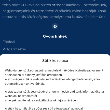
Idegen bevételek
több mint 600 éve ad biztos otthont lakóinak. Történelmünk,
11737007-15366612-04400000
hagyományaink és természeti értékeink mind hozzájárulnak
ahhoz az erős közösséghez, amelyre ma is büszkék lehetünk.
Iparűzési adó
11737007-15366612-03540000
Késedelmi pótlék
11737007-15366612-03780000
Gyors linkek
Főoldal
Kommunális adó
11737007-15366612-02820000
Polgármester
Talajterhelési díj
Képviselő Testület
Sütik kezelése
11737007-15366612-03920000
Dokumentumok
Telekadó
Weboldalunk sütiket használ a megfelelő működés biztosítása, valamint
Ügyfélfogadás
11737007-15366612-02510000
a felhasználói élmény javítása érdekében.
Projektek
A szükséges sütik a weboldal működéséhez elengedhetetlenek, ezek
Idegenforgalmi adó
automatikusan aktiválódnak.
Akadálymentességi nyilatkozat
11737007-15366612-03090000
A statisztikai sütik segítségével anonim módon gyűjtünk információkat a
Közadatkereső
weboldal használatáról,
amelyek segítenek a szolgáltatásaink fejlesztésében.
Település
A sütik használatát az „Összes süti elfogadása” gombbal
Történelem