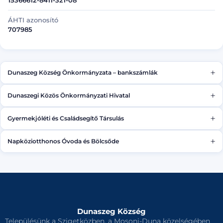
15366612-8411-321-08
ÁHTI azonosító
707985
+
Dunaszeg Község Önkormányzata – bankszámlák
+
Dunaszegi Közös Önkormányzati Hivatal
Költségvetési
11737007-15366612-00000000
+
Gyermekjóléti és Családsegítő Társulás
Bankszámlaszám
Államigazgatási illeték
11737007-15810977-00000000
11737007-15366612-03470000
+
Napköziotthonos Óvoda és Bölcsőde
Bankszámlaszám
Bírság beszedési
11737007-15824767-00000000
11737007-15366612-03610000
Bankszámlaszám
11737007-16710856-00000000
Egyéb bevételek
11737007-15366612-08800000
Építményadó
Dunaszeg Község
11737007-15366612-02440000
Településünk a Szigetközben, a Mosoni-Duna közelségében