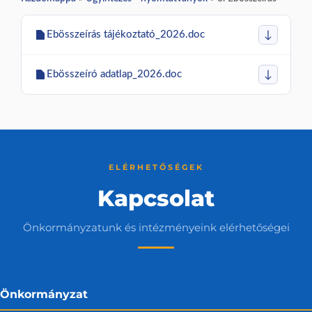
Ebösszeírás tájékoztató_2026.doc
↓
Ebösszeíró adatlap_2026.doc
↓
ELÉRHETŐSÉGEK
Kapcsolat
Önkormányzatunk és intézményeink elérhetőségei
Önkormányzat