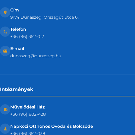
Cím
9174 Dunaszeg, Országút utca 6.
Telefon
+36 (96) 352-012
E-mail
dunaszeg@dunaszeg.hu
Intézmények
Művelődési Ház
+36 (96) 602-428
Napközi Otthonos Óvoda és Bölcsőde
+36 (96) 352-038