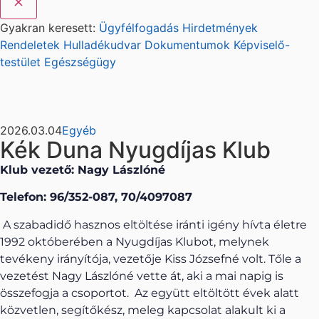
Gyakran keresett:
Ügyfélfogadás
Hirdetmények
Rendeletek
Hulladékudvar
Dokumentumok
Képviselő-
testület
Egészségügy
2026.03.04
Egyéb
Kék Duna Nyugdíjas Klub
Klub vezető: Nagy Lászlóné
Telefon: 96/352-087, 70/4097087
A szabadidő hasznos eltöltése iránti igény hívta életre
1992 októberében a Nyugdíjas Klubot, melynek
tevékeny irányítója, vezetője Kiss Józsefné volt. Tőle a
vezetést Nagy Lászlóné vette át, aki a mai napig is
összefogja a csoportot. Az együtt eltöltött évek alatt
közvetlen, segítőkész, meleg kapcsolat alakult ki a