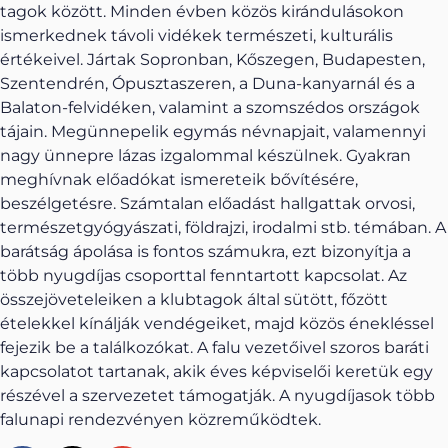
tagok között. Minden évben közös kirándulásokon
ismerkednek távoli vidékek természeti, kulturális
értékeivel. Jártak Sopronban, Kőszegen, Budapesten,
Szentendrén, Ópusztaszeren, a Duna-kanyarnál és a
Balaton-felvidéken, valamint a szomszédos országok
tájain. Megünnepelik egymás névnapjait, valamennyi
nagy ünnepre lázas izgalommal készülnek. Gyakran
meghívnak előadókat ismereteik bővítésére,
beszélgetésre. Számtalan előadást hallgattak orvosi,
természetgyógyászati, földrajzi, irodalmi stb. témában. A
barátság ápolása is fontos számukra, ezt bizonyítja a
több nyugdíjas csoporttal fenntartott kapcsolat. Az
összejöveteleiken a klubtagok által sütött, főzött
ételekkel kínálják vendégeiket, majd közös énekléssel
fejezik be a találkozókat. A falu vezetőivel szoros baráti
kapcsolatot tartanak, akik éves képviselői keretük egy
részével a szervezetet támogatják. A nyugdíjasok több
falunapi rendezvényen közreműködtek.