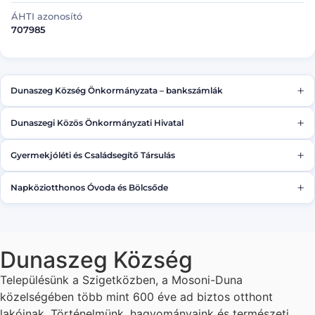
ÁHTI azonosító
707985
+
Dunaszeg Község Önkormányzata – bankszámlák
+
Dunaszegi Közös Önkormányzati Hivatal
Költségvetési
11737007-15366612-00000000
+
Gyermekjóléti és Családsegítő Társulás
Bankszámlaszám
Államigazgatási illeték
11737007-15810977-00000000
11737007-15366612-03470000
+
Napköziotthonos Óvoda és Bölcsőde
Bankszámlaszám
Bírság beszedési
11737007-15824767-00000000
11737007-15366612-03610000
Bankszámlaszám
11737007-16710856-00000000
Egyéb bevételek
Dunaszeg Község
11737007-15366612-08800000
Építményadó
Településünk a Szigetközben, a Mosoni-Duna
11737007-15366612-02440000
közelségében több mint 600 éve ad biztos otthont
lakóinak. Történelmünk, hagyományaink és természeti
Idegen bevételek