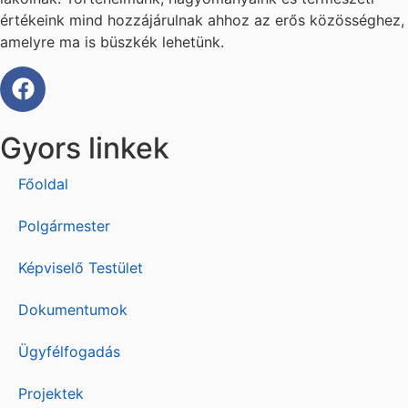
11737007-15366612-04400000
értékeink mind hozzájárulnak ahhoz az erős közösséghez,
amelyre ma is büszkék lehetünk.
Iparűzési adó
11737007-15366612-03540000
Késedelmi pótlék
11737007-15366612-03780000
Gyors linkek
Kommunális adó
11737007-15366612-02820000
Főoldal
Talajterhelési díj
11737007-15366612-03920000
Polgármester
Telekadó
11737007-15366612-02510000
Képviselő Testület
Idegenforgalmi adó
11737007-15366612-03090000
Dokumentumok
Ügyfélfogadás
Projektek