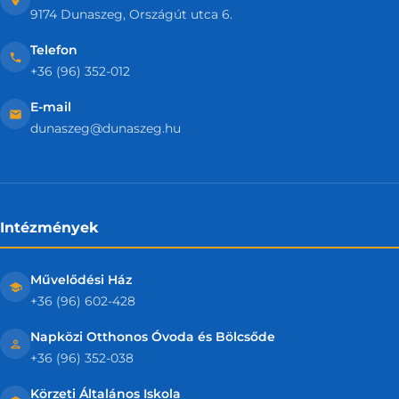
9174 Dunaszeg, Országút utca 6.
Telefon
+36 (96) 352-012
E-mail
dunaszeg@dunaszeg.hu
Intézmények
Művelődési Ház
+36 (96) 602-428
Napközi Otthonos Óvoda és Bölcsőde
+36 (96) 352-038
Körzeti Általános Iskola