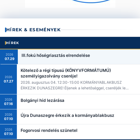
HÍREK & ESEMÉNYEK
HÍREK
2026
III.fokú hőségriasztás elrendelése
07.29
Kötelező a régi típusú (KÖNYVFORMÁTUMÚ)
személyigazolvány cseréje!
2026
07.27
2026. augusztus 04. 12:30-15:00 KORMÁNYABLAKBUSZ
ÉRKEZIK DUNASZEGRE! Éljenek a lehetőséggel, cseréljék le…
2026
Bolgányi híd lezárása
07.16
2026
Újra Dunaszegre érkezik a kormányablakbusz
07.10
2026
Fogorvosi rendelés szünetel
07.10