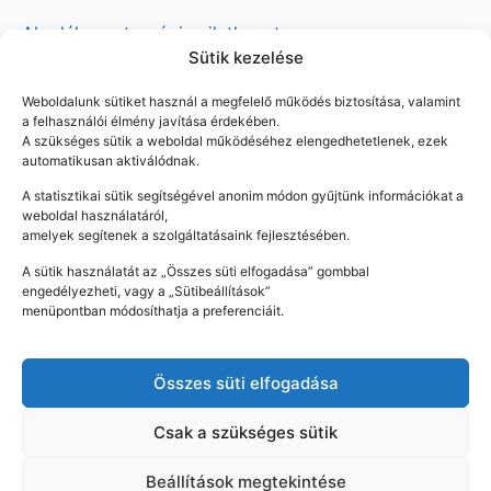
Akadálymentességi nyilatkozat
Sütik kezelése
Közadatkereső
Weboldalunk sütiket használ a megfelelő működés biztosítása, valamint
a felhasználói élmény javítása érdekében.
Település
A szükséges sütik a weboldal működéséhez elengedhetetlenek, ezek
automatikusan aktiválódnak.
Történelem
A statisztikai sütik segítségével anonim módon gyűjtünk információkat a
weboldal használatáról,
amelyek segítenek a szolgáltatásaink fejlesztésében.
Látnivalók
A sütik használatát az „Összes süti elfogadása” gombbal
engedélyezheti, vagy a „Sütibeállítások”
Programok
menüpontban módosíthatja a preferenciáit.
Egészségügy
Összes süti elfogadása
Hulladékudvar
Csak a szükséges sütik
Térkép
Beállítások megtekintése